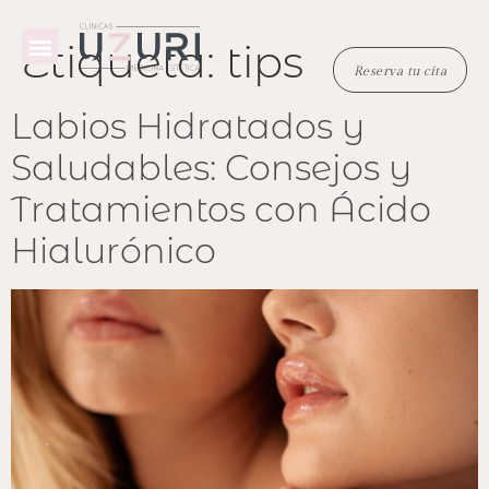
Etiqueta:
tips
Reserva tu cita
TRATAMIENTOS MÉDICOS
TRATAMIENTOS ESTÉTICOS
EQUIPO MÉDICO
Reserva tu cita
Labios Hidratados y
Saludables: Consejos y
Tratamientos con Ácido
Hialurónico