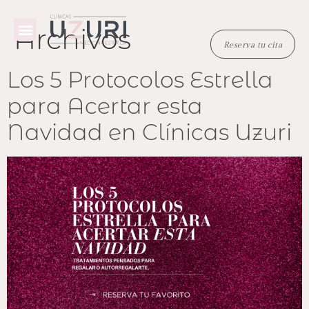
Archivos
Reserva tu cita
TRATAMIENTOS MÉDICOS
TRATAMIENTOS ESTÉTICOS
EQUIPO MÉDICO
Reserva tu cita
Los 5 Protocolos Estrella
para Acertar esta
Navidad en Clínicas Uzuri