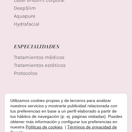
Láser endolift corporal
DeepSlim
Aquapure
Hydrafacial
ESPECIALIDADES
Tratamientos médicos
Tratamientos estéticos
Protocolos
LEGALES
Utilizamos cookies propias y de terceros para analizar
nuestros servicios y mostrarte publicidad relacionada con
Aviso Legal
tus preferencias en base a un perfil elaborado a partir de
Política de Cookies
tus hábitos de navegación (p. ej. páginas visitadas). Puedes
obtener más información y configurar tus preferencias en
Política de Privacidad
nuestra
Políticas de cookies
. |
Términos de privacidad de
Términos y Condiciones