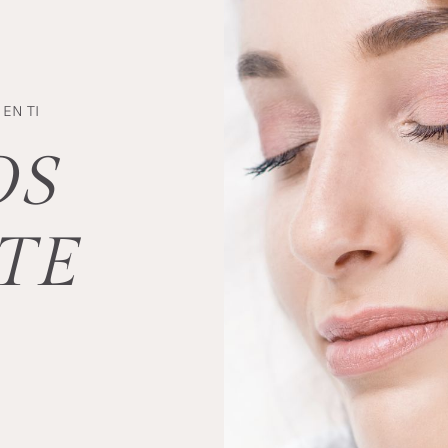
EN TI
OS
TE