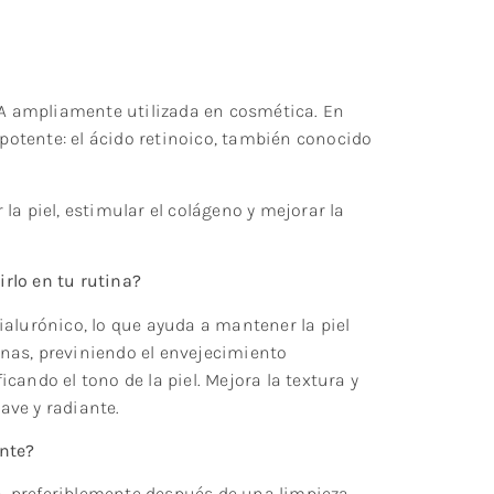
a A ampliamente utilizada en cosmética. En
otente: el ácido retinoico, también conocido
la piel, estimular el colágeno y mejorar la
irlo en tu rutina?
ialurónico, lo que ayuda a mantener la piel
finas, previniendo el envejecimiento
ando el tono de la piel. Mejora la textura y
ave y radiante.
ente?
ca, preferiblemente después de una limpieza