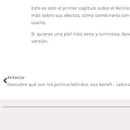
Este es solo el primer capítulo sobre el Reti
más sobre sus efectos, cómo combinarlo con 
usarlo.
Si quieres una piel más sana y luminosa, Desc
versión.
Anterior
Descubre qué son los polinucleótidos, sus beneficios en la medicina estética y cómo este innovador tratamiento puede mejorar la calidad y regeneración de la piel.