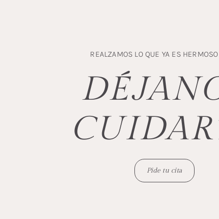
REALZAMOS LO QUE YA ES HERMOSO 
DÉJAN
CUIDAR
Pide tu cita