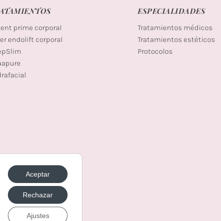
ATAMIENTOS
ESPECIALIDADES
ent prime corporal
Tratamientos médicos
er endolift corporal
Tratamientos estéticos
epSlim
Protocolos
uapure
rafacial
Aceptar
Rechazar
Ajustes