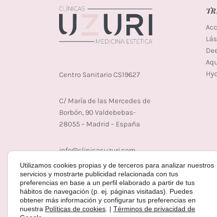
TR
Acc
Lás
De
Aq
Hyd
Centro Sanitario CS19627
C/ María de las Mercedes de
Borbón, 90 Valdebebas-
28055 – Madrid – España
info@clinicasuzuri.com
Utilizamos cookies propias y de terceros para analizar nuestros
(+34) 722 61 31 52
servicios y mostrarte publicidad relacionada con tus
(+34) 91 559 21 52
preferencias en base a un perfil elaborado a partir de tus
hábitos de navegación (p. ej. páginas visitadas). Puedes
obtener más información y configurar tus preferencias en
nuestra
Políticas de cookies
. |
Términos de privacidad de