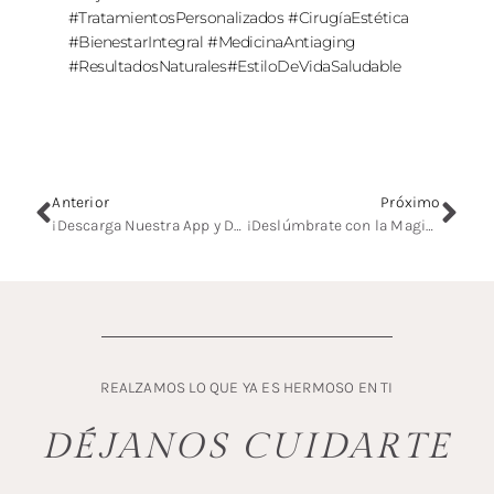
#TratamientosPersonalizados
#CirugíaEstética
#BienestarIntegral #MedicinaAntiaging
#ResultadosNaturales#EstiloDeVidaSaludable
Anterior
Próximo
¡Descarga Nuestra App y Descubre un Mundo de Belleza en tus Manos!
¡Deslúmbrate con la Magia de la Belleza: Descubre Accent Prime de Alma Laser!
REALZAMOS LO QUE YA ES HERMOSO EN TI
DÉJANOS CUIDARTE