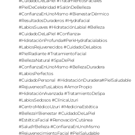
#CuidadoDeLaPiel #TratamientosFaciales
#PielDeCelebridad #SalónDeBelleza
#ConfianzaEnUnoMismo #BienestarDérmico
#ResultadosDuraderos #Hydrafacial
#LabiosSuaves #HidrataciónLabial #Belleza
#CuidadoDeLaPiel #Confianza»
#HidrataciónProfunda#PerkHydrafacialabios
#LabiosRejuvenecidos #CuidadoDeLabios
#PielRadiante #TratamientoFacial
#BellezaNatural #SpaDePiel
#ConfianzaEnUnoMismo #BellezaDuradera
#LabiosPerfectos
#CuidadoPersonal
#HidrataciónDuradera#PielSaludable
#RejuveneceTusLabios #AmorPropio
#HidrataciónAvanzada #TratamientoDeSpa
#LabiosSedosos #ClínicaUzuri
#CentroMédicoUzuri #MedicinaEstética
#BellezaYBienestar #CuidadoDeLaPiel
#EstéticaFacial #RenovaciónCutánea
#SaludYBelleza #ConfianzaEnUnoMismo
#RejuvenecimientoFacial #PielSaludable