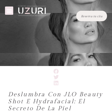
Reserva tu cita
TRATAMIENTOS MÉDICOS
TRATAMIENTOS ESTÉTICOS
EQUIPO MÉDICO
Reserva tu cita
Deslumbra Con JLO Beauty
Shot E Hydrafacial: El
Secreto De La Piel